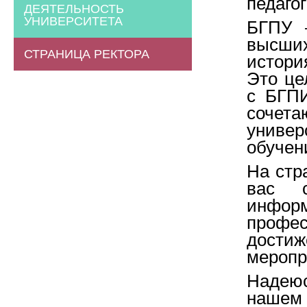
педаго
ДЕЯТЕЛЬНОСТЬ
УНИВЕРСИТЕТА
БГПУ 
высших
СТРАНИЦА РЕКТОРА
истори
Это це
с БГПИ
сочета
униве
обучен
На стр
вас 
инфо
профес
достиж
меропр
Надеюс
нашем 