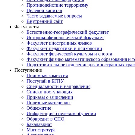
Противодействие терроризму
Целевой капитал
Часто задаваемые вопросы
Внутренний сайт
Факультеты
Естественно-географический факультет
Историко-филологический факультет
Факультет иностранных языков
Факультет педагогики и психологии
Факультет физической культуры и спорта
Факультет физико-математического образования и 
Подготовительное отделение для иностранных гра
Поступление
Приемная комиссия
Поступай в БГПУ
Специальности и направления
Списки поступающих
Приказы о зачислении
Полезные материалы
Общежитие
Информация о целевом обучении
Обркредит в СПО
Бакалавриат
Магистратура