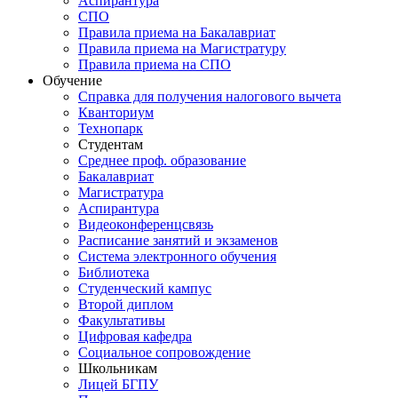
Аспирантура
СПО
Правила приема на Бакалавриат
Правила приема на Магистратуру
Правила приема на СПО
Обучение
Справка для получения налогового вычета
Кванториум
Технопарк
Студентам
Cреднее проф. образование
Бакалавриат
Магистратура
Аспирантура
Видеоконференцсвязь
Расписание занятий и экзаменов
Система электронного обучения
Библиотека
Студенческий кампус
Второй диплом
Факультативы
Цифровая кафедра
Социальное сопровождение
Школьникам
Лицей БГПУ