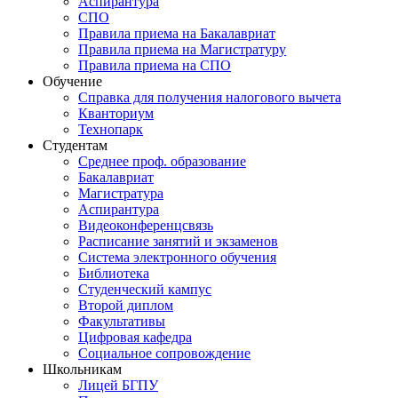
Аспирантура
СПО
Правила приема на Бакалавриат
Правила приема на Магистратуру
Правила приема на СПО
Обучение
Справка для получения налогового вычета
Кванториум
Технопарк
Студентам
Cреднее проф. образование
Бакалавриат
Магистратура
Аспирантура
Видеоконференцсвязь
Расписание занятий и экзаменов
Система электронного обучения
Библиотека
Студенческий кампус
Второй диплом
Факультативы
Цифровая кафедра
Социальное сопровождение
Школьникам
Лицей БГПУ