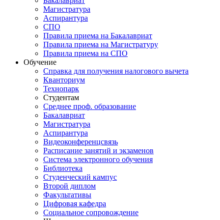
Бакалавриат
Магистратура
Аспирантура
СПО
Правила приема на Бакалавриат
Правила приема на Магистратуру
Правила приема на СПО
Обучение
Справка для получения налогового вычета
Кванториум
Технопарк
Студентам
Cреднее проф. образование
Бакалавриат
Магистратура
Аспирантура
Видеоконференцсвязь
Расписание занятий и экзаменов
Система электронного обучения
Библиотека
Студенческий кампус
Второй диплом
Факультативы
Цифровая кафедра
Социальное сопровождение