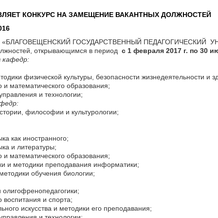
ВЛЯЕТ КОНКУРС НА ЗАМЕЩЕНИЕ ВАКАНТНЫХ ДОЛЖНОСТЕЙ
016
БЛАГОВЕЩЕНСКИЙ ГОСУДАРСТВЕННЫЙ ПЕДАГОГИЧЕСКИЙ УНИВЕ
олжностей, открывающимся в период
с 1 февраля 2017 г. по 30 ию
 кафедр:
етодики физической культуры, безопасности жизнедеятельности и з
о и математического образования;
 управления и технологии;
федр:
стории, философии и культурологии;
ыка как иностранного;
зыка и литературы;
о и математического образования;
ки и методики преподавания информатики;
 методики обучения биологии;
и олигофренопедагогики;
о воспитания и спорта;
льного искусства и методики его преподавания;
 управления и технологии;