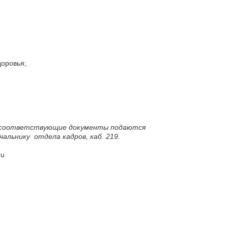
доровья;
 и соответствующие документы подаются
ачальнику отдела кадров, каб. 219.
ru