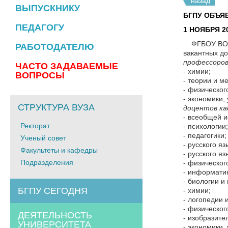
назад
ВЫПУСКНИКУ
БГПУ ОБЪЯ
ПЕДАГОГУ
1 НОЯБРЯ 2
ФГБОУ ВО «
РАБОТОДАТЕЛЮ
вакантных д
профессоров
ЧАСТО ЗАДАВАЕМЫЕ
- химии;
ВОПРОСЫ
- теории и м
- физическог
- экономики,
СТРУКТУРА ВУЗА
доцентов ка
- всеобщей и
Ректорат
- психологии;
- педагогики;
Ученый совет
- русского яз
Факультеты и кафедры
- русского я
Подразделения
- физическог
- информати
- биологии и
БГПУ СЕГОДНЯ
- химии;
- логопедии 
- физическог
ДЕЯТЕЛЬНОСТЬ
- изобразите
УНИВЕРСИТЕТА
- экономики,