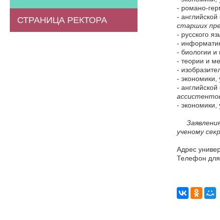
- романо-гер
- английской
СТРАНИЦА РЕКТОРА
старших пре
- русского яз
- информати
- биологии и
- теории и м
- изобразите
- экономики,
- английской
ассистентов
- экономики,
Заявления о
ученому секр
Адрес универ
Телефон для